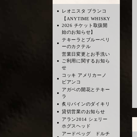
レオニスタ ブランコ
​【ANYTIME WHISKY
2026 チケット取扱開
始のお知らせ】
テキーラとブルーベリ
ーのカクテル
営業日変更とお手洗い
ご利用に関するお知ら
せ
コッキ アメリカーノ
ビアンコ
アガベの開花とテキー
ラ
炙りパインのダイキリ
貸切営業のお知らせ
アラン2014 シェリー
ホグスヘッド
アードベッグ ドルチ