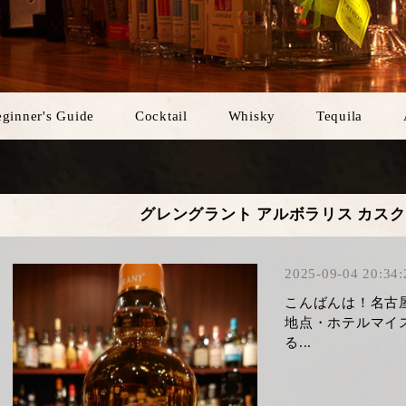
ginner's Guide
Cocktail
Whisky
Tequila
グレングラント アルボラリス カス
2025-09-04 20:34:
こんばんは！名古
地点・ホテルマイ
る...