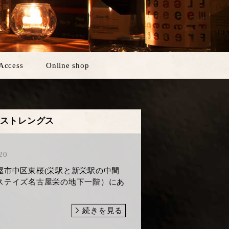
Access
Online shop
クストレングス
20
屋市中区東桜(栄駅と新栄駅の中間
ステイズ名古屋栄の地下一階）にあ
続きを見る