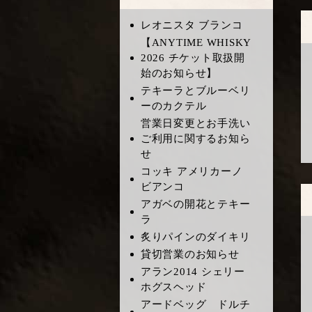
レオニスタ ブランコ
​【ANYTIME WHISKY
2026 チケット取扱開
始のお知らせ】
テキーラとブルーベリ
ーのカクテル
営業日変更とお手洗い
ご利用に関するお知ら
せ
コッキ アメリカーノ
ビアンコ
アガベの開花とテキー
ラ
炙りパインのダイキリ
貸切営業のお知らせ
アラン2014 シェリー
ホグスヘッド
アードベッグ ドルチ