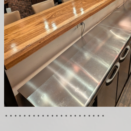
＊＊＊＊＊＊＊＊＊＊＊＊＊＊＊＊＊＊＊＊＊＊