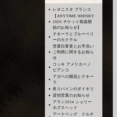
レオニスタ ブランコ
​【ANYTIME WHISKY
2026 チケット取扱開
始のお知らせ】
テキーラとブルーベリ
ーのカクテル
営業日変更とお手洗い
ご利用に関するお知ら
せ
コッキ アメリカーノ
ビアンコ
アガベの開花とテキー
ラ
炙りパインのダイキリ
貸切営業のお知らせ
アラン2014 シェリー
ホグスヘッド
アードベッグ ドルチ